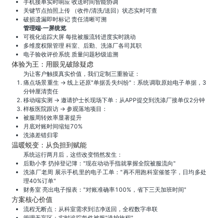
手机接单实时响应 收送时间智能协调
关键节点拍照上传 （收件/清洗/送回）状态实时可查
破损遗漏即时标记 责任清晰可溯
管理端·一屏统览
可视化追踪大屏 每批被服流转进度实时跳动
多维度权限管理 科室、后勤、洗涤厂各司其职
电子验收评价系统 质量问题秒级追溯
体验为王：用眼见破除疑虑
为让客户触摸真实价值，我们定制三重验证：
痛点场景重生 → 线上还原"单据丢失纠纷"：系统调取原始电子单据，3
分钟厘清责任
移动端实测 → 邀请护士长现场下单：从APP提交到洗涤厂接单仅2分钟
样板医院跟访 → 参观落地项目：
被服周转效率显著提升
月底对账时间缩短70%
洗涤差错归零
温暖蜕变：从负担到赋能
系统运行两月后，这些改变悄然发生：
后勤小李 扔掉登记簿："现在动动手指就掌握全院被服流向"
洗涤厂老周 展示手机里的电子工单："再不用跑科室催签字，日均多处
理40%订单"
财务室 亮出电子报表："对账准确率100%，省下三天加班时间"
方案核心价值
流程无断点：从科室需求到洁净送回，全程数字串联
管理无盲区：实时追踪每件被服"洗护旅程"