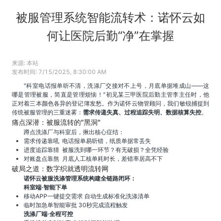
被服管理系统智能流转术：诺怀云如
何让医院后勤“净”在掌握
来源:
本站
发布时间:
7/15/2025, 8:30:00 AM
"科室电话报单听不清，洗涤厂交接对不上号，月底单据堆成山——这
哪是管理被服，简直是管理烦恼！"初见某三甲医院后勤主管李主任时，他
正对着三本颜色各异的登记簿发愁。作为诺怀云物管顾问，我们敏锐捕捉到
传统被服管理的三重迷雾：
需求传递失真、过程追踪失明、数据核算失控
。
痛点深潜：被服流转的"黑洞"
蹲点洗涤厂与科室后，揪出核心症结：
需求传递靠吼 电话报单易听错，纸质单据常丢失
进度追踪靠猜 被服洗到哪一环节？有无破损？全凭经验
对账盘点靠熬 月底人工核单耗时长，差错率居高不下
破局之道：数字织就透明流转网
诺怀云被服洗涤管理系统构建全链路闭环：
科室端·智能下单
移动APP一键提交需求 自动生成标准化洗涤清单
临时加急单智能审批 30秒完成流程触发
洗涤厂端·全程可控