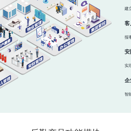
建
客
报
安
实
企
智