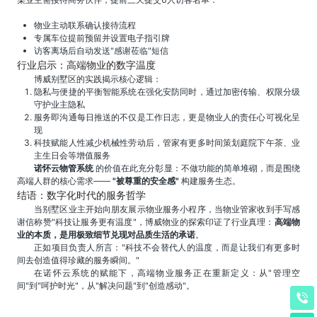
物业主动联系确认接待流程
专属车位提前预留并设置电子指引牌
访客离场后自动发送"感谢莅临"短信
行业启示：高端物业的数字温度
博威别墅区的实践揭示核心逻辑：
隐私与便捷的平衡智能系统在强化安防同时，通过加密传输、权限分级
守护业主隐私
服务即沟通每日推送的不仅是工作日志，更是物业人的责任心可视化呈
现
科技赋能人性减少机械性劳动后，管家有更多时间策划庭院下午茶、业
主生日会等增值服务
诺怀云物管系统
的价值在此充分彰显：不做功能的简单堆砌，而是围绕
高端人群的核心需求——
"被尊重的安全感"
构建服务生态。
结语：数字化时代的服务哲学
当别墅区业主开始向朋友展示物业服务小程序，当物业管家收到手写感
谢信称赞"科技让服务更有温度"，博威物业的探索印证了行业真理：
高端物
业的本质，是用极致细节兑现对品质生活的承诺
。
正如项目负责人所言："科技不会替代人的温度，而是让我们有更多时
间去创造值得珍藏的服务瞬间。"
在诺怀云系统的赋能下，高端物业服务正在重新定义：从"管理空
间"到"呵护时光"，从"解决问题"到"创造感动"。