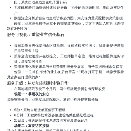
段，系统自动生成加密电子通行码
无接触核验门岗扫码秒速验证身份，同步记录到访时间、事由及被访住
户
数据沉淀分析后台自动生成访客热力图，为安保力量调配提供决策依据
改变：业主深夜接待亲友不再需要致电物业，访客车辆出入时间误差控
制在3分钟内
服务可视化：重塑业主信任基石
每日工作日志保洁消杀区域地图、设施巡检实拍照片、绿化养护进度每
日推送至业主端
报修全流程追踪从在线提交、工程师接单定位、维修过程拍照到服务评
价，进度实时可查
费用透明化历史账单与当期费用明细分类展示，电子票据云端永久保存
价值：一位常住海外的业主在后台留言："现在打开手机，就像亲眼看
见管家在打理我的家"
服务升级：从功能实现到体验升华
在落地诺怀云系统三个月后，两个细微场景折射出深层改变：
场景一：暴雨夜的安心
某晚突降暴雨，业主发现庭院积水。通过小程序提交报修后：
5秒：系统自动派单至值班工程组
8分钟：工程师持防水设备抵达现场并直播处理过程
次日晨：推送庭院排水系统加固方案及维保记录
场景二：重要访客接待
某业主需接待商务伙伴，提前三天提交6人访客名单：