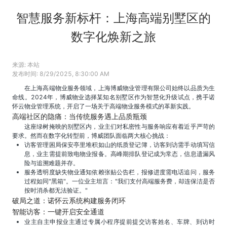
智慧服务新标杆：上海高端别墅区的
数字化焕新之旅
来源:
本站
发布时间:
8/29/2025, 8:30:00 AM
在上海高端物业服务领域，上海博威物业管理有限公司始终以品质为生
命线。2024年，博威物业选择某知名别墅区作为智慧化升级试点，携手诺
怀云物业管理系统，开启了一场关于高端物业服务模式的革新实践。
高端社区的隐痛：当传统服务遇上品质瓶颈
这座绿树掩映的别墅区内，业主们对私密性与服务响应有着近乎严苛的
要求。然而在数字化转型前，博威团队面临两大核心挑战：
访客管理困局保安亭里堆积如山的纸质登记簿，访客到访需手动填写信
息，业主需提前致电物业报备。高峰期排队登记成为常态，信息遗漏风
险与追溯难题并存。
服务透明度缺失物业通知依赖张贴公告栏，报修进度需电话追问，服务
过程如同"黑箱"。一位业主坦言："我们支付高端服务费，却连保洁是否
按时消杀都无法验证。"
破局之道：诺怀云系统构建服务闭环
智能访客：一键开启安全通道
业主自主申报业主通过专属小程序提前提交访客姓名、车牌、到访时